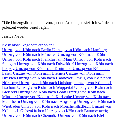
"Die Umzugsfirma hat hervorragende Arbeit geleistet. Ich würde sie
jederzeit wieder beauftragen."
Jessica Neuer
Kostenlose Angebote einholen!
Umzug von Köln⁠ nach Berlin
Umzug von Köln⁠ nach Hamburg
Umzug von Köln⁠ nach München
Umzug von Köln⁠ nach Köln
Umzug von Köln⁠ nach Frankfurt am Main
Umzug von Köln⁠ nach
Stuttgart
Umzug von Köln⁠ nach Düsseldorf
Umzug von Köln⁠ nach
Leipzig
Umzug von Köln⁠ nach Dortmund
Umzug von Köln⁠ nach
Essen
Umzug von Köln⁠ nach Bremen
Umzug von Köln⁠ nach
Dresden
Umzug von Köln⁠ nach Hannover
Umzug von Köln⁠ nach
Nürnberg
Umzug von Köln⁠ nach Duisburg
Umzug von Köln⁠ nach
Bochum
Umzug von Köln⁠ nach Wuppertal
Umzug von Köln⁠ nach
Bielefeld
Umzug von Köln⁠ nach Bonn
Umzug von Köln⁠ nach
Münster
Umzug von Köln⁠ nach Karlsruhe
Umzug von Köln⁠ nach
Mannheim
Umzug von Köln⁠ nach Augsburg
Umzug von Köln⁠ nach
Wiesbaden
Umzug von Köln⁠ nach Mönchengladbach
Umzug von
Köln⁠ nach Gelsenkirchen
Umzug von Köln⁠ nach Braunschweig
Umzug von Köln⁠ nach Chemnitz
Umzug von Köln⁠ nach Kiel